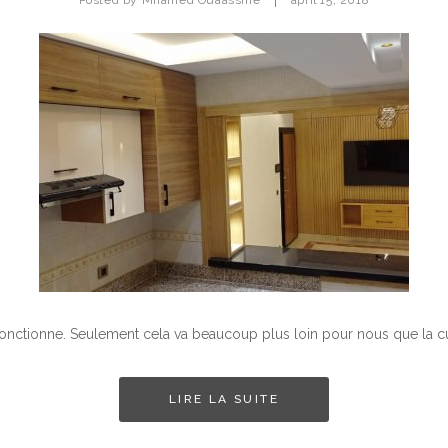
Posted by
Mhamed Ouaassine
april 15, 2018
fonctionne. Seulement cela va beaucoup plus loin pour nous que la cu
LIRE LA SUITE