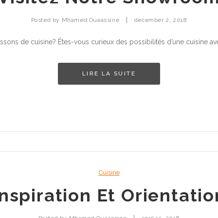
|
Posted by
Mhamed Ouaassine
december 2, 2018
issons de cuisine? Êtes-vous curieux des possibilités d’une cuisine
LIRE LA SUITE
Cuisine
Inspiration Et Orientatio
|